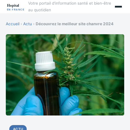
Votre portail d'information santé et bien-être
au quotidien
Accueil
›
Actu
›
Découvrez le meilleur site chanvre 2024
ACTU