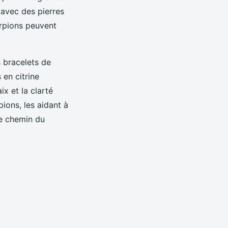
x avec des pierres
corpions peuvent
.
s bracelets de
 en citrine
x et la clarté
ions, les aidant à
le chemin du