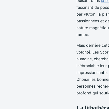
puisant dans
la s
fascinant de possi
par Pluton, la pl
passionnées et dé
nature magnétique
rampe.
Mais derrière cet
volonté. Les Scor
humaine, cherchan
inébranlable leur
impressionnante, e
Choisir les bonne
personnes recherc
profond qui souti
La lithothér