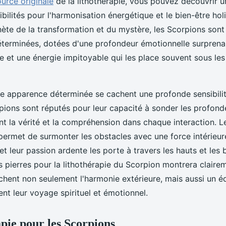
ource originale
de la lithothérapie, vous pouvez découvrir 
bilités pour l'harmonisation énergétique et le bien-être holi
anète de la transformation et du mystère, les Scorpions son
terminées, dotées d'une profondeur émotionnelle surprenan
 et une énergie impitoyable qui les place souvent sous les
te apparence déterminée se cachent une profonde sensibilit
pions sont réputés pour leur capacité à sonder les profond
t la vérité et la compréhension dans chaque interaction. L
 permet de surmonter les obstacles avec une force intérieur
t leur passion ardente les porte à travers les hauts et les b
s pierres pour la lithothérapie du Scorpion montrera claire
hent non seulement l'harmonie extérieure, mais aussi un équ
ent leur voyage spirituel et émotionnel.
apie pour les Scorpions