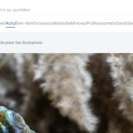
être au quotidien
eil
Actu
Bien-être
Grossesse
Maladie
Minceur
Professionnels
Santé
Se
pie pour les Scorpions