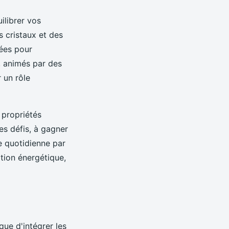
ilibrer vos
s cristaux et des
nées pour
s, animés par des
 un rôle
.
s propriétés
es défis, à gagner
ie quotidienne par
ation énergétique,
que d'intégrer les