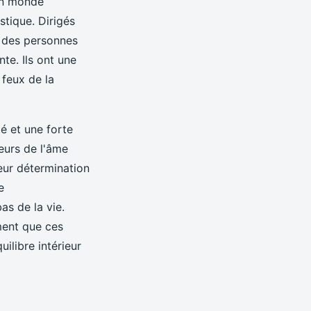
un monde
stique. Dirigés
t des personnes
te. Ils ont une
 feux de la
é et une forte
eurs de l'âme
eur détermination
e
as de la vie.
ment que ces
ilibre intérieur