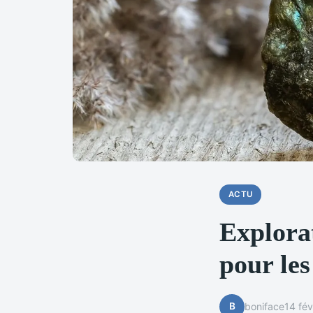
ACTU
Explorat
pour les
B
boniface
14 fév