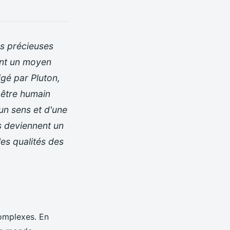
es précieuses
vent un moyen
igé par Pluton,
 être humain
un sens et d'une
es deviennent un
les qualités des
complexes. En